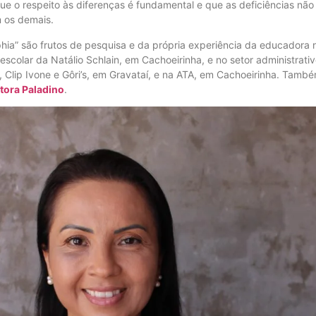
ue o respeito às diferenças é fundamental e que as deficiências não
 os demais.
ia” são frutos de pesquisa e da própria experiência da educadora n
 escolar da Natálio Schlain, em Cachoeirinha, e no setor administrat
or, Clip Ivone e Gôri’s, em Gravataí, e na ATA, em Cachoeirinha. Tam
tora Paladino
.