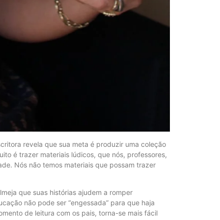
ritora revela que sua meta é produzir uma coleção
ito é trazer materiais lúdicos, que nós, professores,
dade. Nós não temos materiais que possam trazer
almeja que suas histórias ajudem a romper
ducação não pode ser “engessada” para que haja
omento de leitura com os pais, torna-se mais fácil