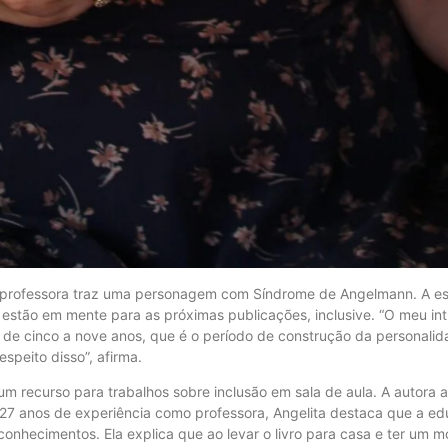
a professora traz uma personagem com Síndrome de Angelmann. A esc
á estão em mente para as próximas publicações, inclusive. “O meu intu
 de cinco a nove anos, que é o período de construção da personali
espeito disso”, afirma.
 um recurso para trabalhos sobre inclusão em sala de aula. A autora 
27 anos de experiência como professora, Angelita destaca que a e
e conhecimentos. Ela explica que ao levar o livro para casa e ter um m