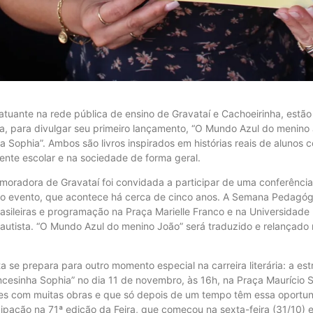
, atuante na rede pública de ensino de Gravataí e Cachoeirinha, estão
a, para divulgar seu primeiro lançamento, “O Mundo Azul do menino J
 Sophia”. Ambos são livros inspirados em histórias reais de alunos 
nte escolar e na sociedade de forma geral.
a moradora de Gravataí foi convidada a participar de uma conferência
o evento, que acontece há cerca de cinco anos. A Semana Pedagógica
rasileiras e programação na Praça Marielle Franco e na Universidade
ho autista. “O Mundo Azul do menino João” será traduzido e relançad
 se prepara para outro momento especial na carreira literária: a est
incesinha Sophia” no dia 11 de novembro, às 16h, na Praça Maurício 
es com muitas obras e que só depois de um tempo têm essa oportunida
ticipação na 71ª edição da Feira, que começou na sexta-feira (31/10)