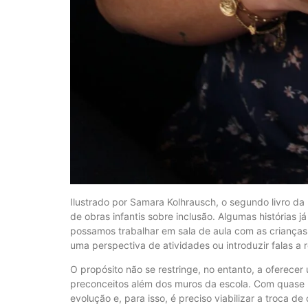
Ilustrado por Samara Kolhrausch, o segundo livro d
de obras infantis sobre inclusão. Algumas histórias j
possamos trabalhar em sala de aula com as crianças
uma perspectiva de atividades ou introduzir falas a r
O propósito não se restringe, no entanto, a oferecer
preconceitos além dos muros da escola. Com quase 
evolução e, para isso, é preciso viabilizar a troca d