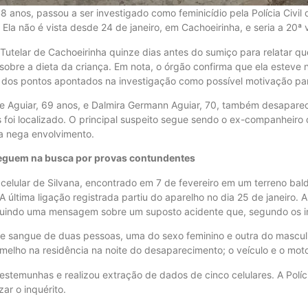
anos, passou a ser investigado como feminicídio pela Polícia Civil 
Ela não é vista desde 24 de janeiro, em Cachoeirinha, e seria a 20ª 
Tutelar de Cachoeirinha quinze dias antes do sumiço para relatar que 
sobre a dieta da criança. Em nota, o órgão confirma que ela esteve 
os pontos apontados na investigação como possível motivação par
a de Aguiar, 69 anos, e Dalmira Germann Aguiar, 70, também desapare
oi localizado. O principal suspeito segue sendo o ex-companheiro de
a nega envolvimento.
 seguem na busca por provas contundentes
o celular de Silvana, encontrado em 7 de fevereiro em um terreno b
. A última ligação registrada partiu do aparelho no dia 25 de janeiro
ncluindo uma mensagem sobre um suposto acidente que, segundo os i
s de sangue de duas pessoas, uma do sexo feminino e outra do mascul
lho na residência na noite do desaparecimento; o veículo e o motor
estemunhas e realizou extração de dados de cinco celulares. A Políci
ar o inquérito.