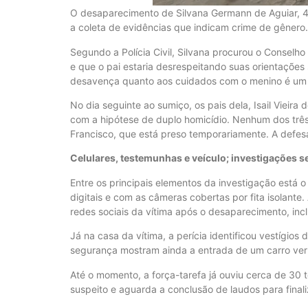
O desaparecimento de Silvana Germann de Aguiar, 48 
a coleta de evidências que indicam crime de gênero. 
Segundo a Polícia Civil, Silvana procurou o Conselho 
e que o pai estaria desrespeitando suas orientações 
desavença quanto aos cuidados com o menino é um d
No dia seguinte ao sumiço, os pais dela, Isail Vieir
com a hipótese de duplo homicídio. Nenhum dos três f
Francisco, que está preso temporariamente. A defes
Celulares, testemunhas e veículo; investigações
Entre os principais elementos da investigação está 
digitais e com as câmeras cobertas por fita isolante
redes sociais da vítima após o desaparecimento, i
Já na casa da vítima, a perícia identificou vestígio
segurança mostram ainda a entrada de um carro verme
Até o momento, a força-tarefa já ouviu cerca de 30 t
suspeito e aguarda a conclusão de laudos para finaliz