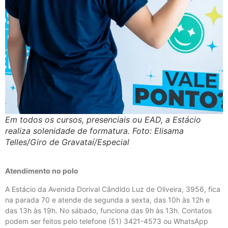
Em todos os cursos, presenciais ou EAD, a Estácio
realiza solenidade de formatura. Foto: Elisama
Telles/Giro de Gravataí/Especial
Atendimento no polo
A Estácio da Avenida Dorival Cândido Luz de Oliveira, 3956, fica
na parada 70 e atende de segunda a sexta, das 10h às 12h e
das 13h às 19h. No sábado, funciona das 9h às 13h. Contatos
podem ser feitos pelo telefone (51) 3421-4573 ou WhatsApp