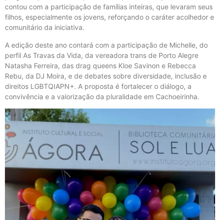
contou com a participação de famílias inteiras, que levaram seus
filhos, especialmente os jovens, reforçando o caráter acolhedor e
comunitário da iniciativa.
A edição deste ano contará com a participação de Michelle, do
perfil As Travas da Vida, da vereadora trans de Porto Alegre
Natasha Ferreira, das drag queens Kloe Savinon e Rebecca
Rebu, da DJ Moira, e de debates sobre diversidade, inclusão e
direitos LGBTQIAPN+. A proposta é fortalecer o diálogo, a
convivência e a valorização da pluralidade em Cachoeirinha.