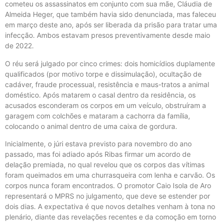
cometeu os assassinatos em conjunto com sua mãe, Cláudia de
Almeida Heger, que também havia sido denunciada, mas faleceu
em março deste ano, após ser liberada da prisão para tratar uma
infecção. Ambos estavam presos preventivamente desde maio
de 2022.
O réu será julgado por cinco crimes: dois homicídios duplamente
qualificados (por motivo torpe e dissimulação), ocultação de
cadáver, fraude processual, resistência e maus-tratos a animal
doméstico. Após matarem o casal dentro da residência, os
acusados esconderam os corpos em um veículo, obstruíram a
garagem com colchões e mataram a cachorra da família,
colocando o animal dentro de uma caixa de gordura.
Inicialmente, o júri estava previsto para novembro do ano
passado, mas foi adiado após Ribas firmar um acordo de
delação premiada, no qual revelou que os corpos das vítimas
foram queimados em uma churrasqueira com lenha e carvão. Os
corpos nunca foram encontrados. O promotor Caio Isola de Aro
representará o MPRS no julgamento, que deve se estender por
dois dias. A expectativa é que novos detalhes venham à tona no
plenário, diante das revelações recentes e da comoção em torno