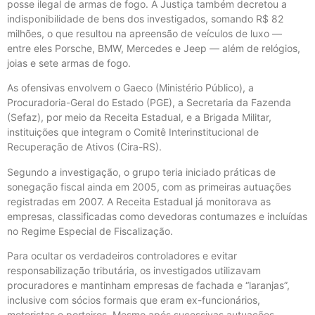
posse ilegal de armas de fogo. A Justiça também decretou a
indisponibilidade de bens dos investigados, somando R$ 82
milhões, o que resultou na apreensão de veículos de luxo —
entre eles Porsche, BMW, Mercedes e Jeep — além de relógios,
joias e sete armas de fogo.
As ofensivas envolvem o Gaeco (Ministério Público), a
Procuradoria-Geral do Estado (PGE), a Secretaria da Fazenda
(Sefaz), por meio da Receita Estadual, e a Brigada Militar,
instituições que integram o Comitê Interinstitucional de
Recuperação de Ativos (Cira-RS).
Segundo a investigação, o grupo teria iniciado práticas de
sonegação fiscal ainda em 2005, com as primeiras autuações
registradas em 2007. A Receita Estadual já monitorava as
empresas, classificadas como devedoras contumazes e incluídas
no Regime Especial de Fiscalização.
Para ocultar os verdadeiros controladores e evitar
responsabilização tributária, os investigados utilizavam
procuradores e mantinham empresas de fachada e “laranjas”,
inclusive com sócios formais que eram ex-funcionários,
motoristas e porteiros. Mesmo após sucessivas autuações,